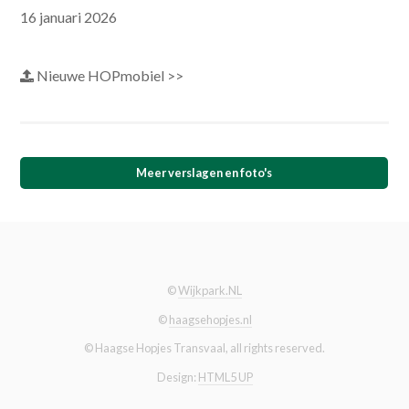
16 januari 2026
Nieuwe HOPmobiel >>
Meer verslagen en foto's
©
Wijkpark.NL
©
haagsehopjes.nl
© Haagse Hopjes Transvaal, all rights reserved.
Design:
HTML5 UP