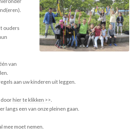
 hieronder
ind(eren).
at ouders
 hun
 één van
len.
egels aan uw kinderen uit leggen.
n door
hier te klikken >>
.
er langs een van onze pleinen gaan.
aal mee moet nemen.